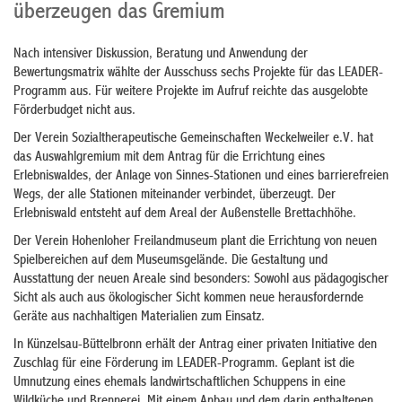
überzeugen das Gremium
Nach intensiver Diskussion, Beratung und Anwendung der
Bewertungsmatrix wählte der Ausschuss sechs Projekte für das LEADER-
Programm aus. Für weitere Projekte im Aufruf reichte das ausgelobte
Förderbudget nicht aus.
Der Verein Sozialtherapeutische Gemeinschaften Weckelweiler e.V. hat
das Auswahlgremium mit dem Antrag für die Errichtung eines
Erlebniswaldes, der Anlage von Sinnes-Stationen und eines barrierefreien
Wegs, der alle Stationen miteinander verbindet, überzeugt. Der
Erlebniswald entsteht auf dem Areal der Außenstelle Brettachhöhe.
Der Verein Hohenloher Freilandmuseum plant die Errichtung von neuen
Spielbereichen auf dem Museumsgelände. Die Gestaltung und
Ausstattung der neuen Areale sind besonders: Sowohl aus pädagogischer
Sicht als auch aus ökologischer Sicht kommen neue herausfordernde
Geräte aus nachhaltigen Materialien zum Einsatz.
In Künzelsau-Büttelbronn erhält der Antrag einer privaten Initiative den
Zuschlag für eine Förderung im LEADER-Programm. Geplant ist die
Umnutzung eines ehemals landwirtschaftlichen Schuppens in eine
Wildküche und Brennerei. Mit einem Anbau und dem darin enthaltenen