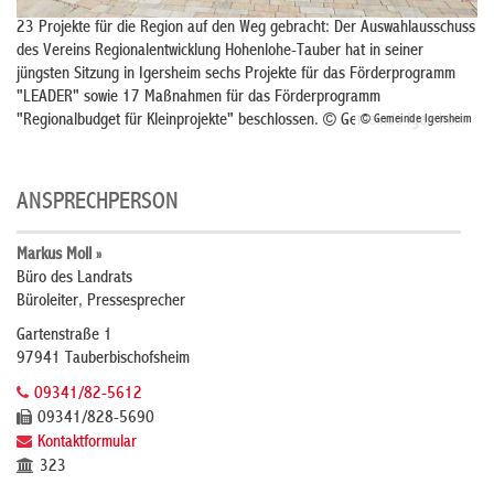
23 Projekte für die Region auf den Weg gebracht: Der Auswahlausschuss
des Vereins Regionalentwicklung Hohenlohe-Tauber hat in seiner
jüngsten Sitzung in Igersheim sechs Projekte für das Förderprogramm
"LEADER" sowie 17 Maßnahmen für das Förderprogramm
"Regionalbudget für Kleinprojekte" beschlossen. © Gemeinde Igersheim
© Gemeinde Igersheim
ANSPRECHPERSON
Markus Moll »
Büro des Landrats
Büroleiter, Pressesprecher
Gartenstraße 1
97941 Tauberbischofsheim
09341/82-5612
09341/828-5690
Kontaktformular
323