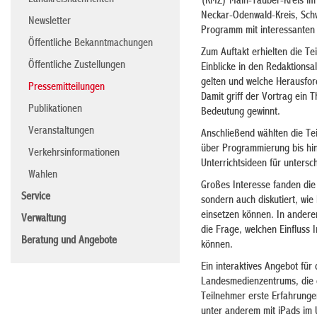
Landkreisnachrichten
(KMZ) Main-Tauber-Kreis im 
Neckar-Odenwald-Kreis, Schw
Newsletter
Programm mit interessanten
Öffentliche Bekanntmachungen
Zum Auftakt erhielten die Te
Öffentliche Zustellungen
Einblicke in den Redaktionsal
gelten und welche Herausford
Pressemitteilungen
Damit griff der Vortrag ei
Publikationen
Bedeutung gewinnt.
Veranstaltungen
Anschließend wählten die Te
über Programmierung bis hin
Verkehrsinformationen
Unterrichtsideen für untersch
Wahlen
Großes Interesse fanden die 
Service
sondern auch diskutiert, wie 
einsetzen können. In ander
Verwaltung
die Frage, welchen Einfluss 
Beratung und Angebote
können.
Ein interaktives Angebot fü
Landesmedienzentrums, die d
Teilnehmer erste Erfahrunge
unter anderem mit iPads im U