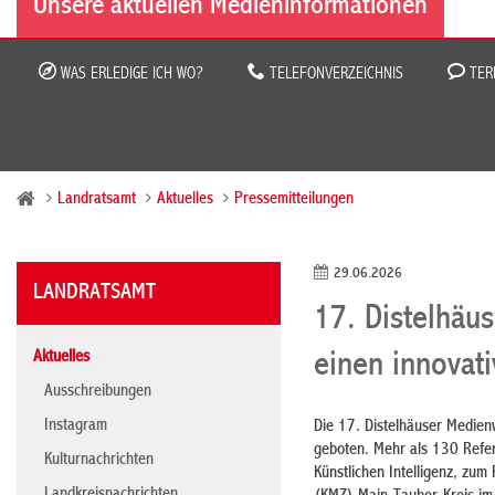
Unsere aktuellen Medieninformationen
WAS ERLEDIGE ICH WO?
TELEFONVERZEICHNIS
TER
Landratsamt
Aktuelles
Pressemitteilungen
29.06.2026
LANDRATSAMT
17. Distelhäus
Aktuelles
einen innovati
Ausschreibungen
Instagram
Die 17. Distelhäuser Medien
geboten. Mehr als 130 Refer
Kulturnachrichten
Künstlichen Intelligenz, zu