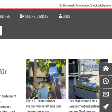
© Stockwerk-Fotodesign / stock.adobe.com
EICHEN
ONLINE-DIENSTE
JOBS
für
n Unterricht
Die 17. Distelhäuser
Das Makermobil des
ur
Medienwerkstatt bot den
Landesmedienzentrums mit
nzentrum