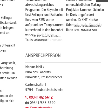
Teilnehmern ein
seinen Modulen zu
nlohe- und
abwechslungsreiches
unterschiedlichen Making-
es
Programm: Die Keynote mit
Projekten kann von Schulen
Ursi Zeilinger und Katharina
im Kreis angefordert
Zeilinger
Kurz vom SWR wurde
werden. © KMZ Neckar-
tätsstandards
aufgrund der Temperaturen
Odenwald-Kreis, Franziska
© KMZ Neckar-Odenwald-
ch bringen.
kurzerhand in den Innenhof
Hahn
Kreis, Franziska Hahn
mend an
verlegt. © KMZ Main-
© KMZ Main-Tauber-Kreis,
Tauber-Kreis, Ulf Neumann
Ulf Neumann
 Unterricht
tiven
ANSPRECHPERSON
vorgestellt,
Markus Moll »
rbereitung
Büro des Landrats
s sowie um
Büroleiter, Pressesprecher
riffen werden
Gartenstraße 1
97941 Tauberbischofsheim
es
nnten die
09341/82-5612
igten sich
09341/828-5690