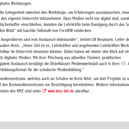
igitalen Werkzeugen.
die Gelegenheit zwischen den Workshops, um Erfahrungen auszutauschen, neu
den eigenen Unterricht mitzunehmen. Dass Medien nicht nur digital sind, son
Bücherkoffer einschließen, konnten die Lehrkräfte beim Rundgang durch das Sc
den Wald“ mit Joachim Süßmuth von ForstBW entdecken.
 Ausprobieren und vom Austausch miteinander“, betont Ulf Neumann, Leiter d
uber-Kreis. „Unser Ziel ist es, Lehrkräften und angehenden Lehrkräften Werk
telbar im Unterricht einsetzen können. Dabei haben wir immer den Blick auf ei
tz digitaler Medien. Mit ihrer Mischung aus aktuellen Themen, praktischen
alem Austausch bestätigt die Distelhäuser Medienwerkstatt auch in ihrer 17. 
ortbildungsformat für die schulische Medienbildung.“
dienzentrums, welches auch an Schulen im Kreis fährt, um dort Projekte zu u
Hof des Kreismedienzentrums zur Besichtigung bereitstehen. Weitere Information
boten des KMZ sind unter
www.kmz-tbb.de
abrufbar.