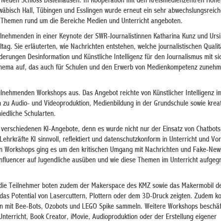
Neuen Schloss Distelhausen. In Kooperation mit den Kreismedienzentren Hohe
äbisch Hall, Tübingen und Esslingen wurde erneut ein sehr abwechslungsreich
 Themen rund um die Bereiche Medien und Unterricht angeboten.
ilnehmenden in einer Keynote der SWR-Journalistinnen Katharina Kunz und Ursi 
ltag. Sie erläuterten, wie Nachrichten entstehen, welche journalistischen Quali
erungen Desinformation und Künstliche Intelligenz für den Journalismus mit si
n Thema auf, das auch für Schulen und den Erwerb von Medienkompetenz zuneh
ilnehmenden Workshops aus. Das Angebot reichte von Künstlicher Intelligenz im
 zu Audio- und Videoproduktion, Medienbildung in der Grundschule sowie krea
iedliche Schularten.
verschiedenen KI-Angebote, denn es wurde nicht nur der Einsatz von Chatbots 
Lehrkräfte KI sinnvoll, reflektiert und datenschutzkonform in Unterricht und Vo
en Workshops ging es um den kritischen Umgang mit Nachrichten und Fake-New
Influencer auf Jugendliche ausüben und wie diese Themen im Unterricht aufgeg
r die Teilnehmer boten zudem der Makerspace des KMZ sowie das Makermobil d
as Potential von Lasercuttern, Plottern oder dem 3D-Druck zeigten. Zudem ko
n mit Bee-Bots, Ozobots und LEGO Spike sammeln. Weitere Workshops beschäft
nterricht, Book Creator, iMovie, Audioproduktion oder der Erstellung eigener