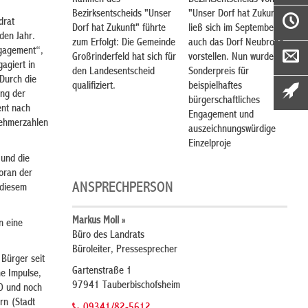
Rahmen des
Bezirksentscheids von
Bezirksentscheids "Unser
"Unser Dorf hat Zukunft"
drat
Dorf hat Zukunft" führte
ließ sich im September
den Jahr.
zum Erfolgt: Die Gemeinde
auch das Dorf Neubronn
ngagement“,
Großrinderfeld hat sich für
vorstellen. Nun wurde ein
agiert in
den Landesentscheid
Sonderpreis für
Durch die
qualifiziert.
beispielhaftes
ung der
bürgerschaftliches
ent nach
Engagement und
nehmerzahlen
auszeichnungswürdige
Einzelproje
 und die
voran der
ANSPRECHPERSON
 diesem
Markus Moll »
n eine
Büro des Landrats
Büroleiter, Pressesprecher
 Bürger seit
Gartenstraße 1
he Impulse,
97941 Tauberbischofsheim
20 und noch
rn (Stadt