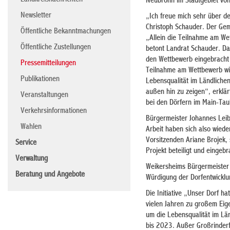
Landkreisnachrichten
Neubronn im Stadtgebiet vo
Newsletter
„Ich freue mich sehr über d
Christoph Schauder. Der Gem
Öffentliche Bekanntmachungen
„Allein die Teilnahme am We
Öffentliche Zustellungen
betont Landrat Schauder. Das
den Wettbewerb eingebracht 
Pressemitteilungen
Teilnahme am Wettbewerb wir
Publikationen
Lebensqualität im Ländlich
außen hin zu zeigen“, erklä
Veranstaltungen
bei den Dörfern im Main-Tau
Verkehrsinformationen
Bürgermeister Johannes Leibo
Wahlen
Arbeit haben sich also wiede
Vorsitzenden Ariane Brojek,
Service
Projekt beteiligt und eingeb
Verwaltung
Weikersheims Bürgermeister 
Beratung und Angebote
Würdigung der Dorfentwickl
Die Initiative „Unser Dorf h
vielen Jahren zu großem Eig
um die Lebensqualität im Lä
bis 2023. Außer Großrinderf