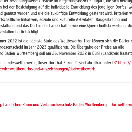
rfer beziehungsweise Ortsteile im Regierungsbezirk Stuttgart, die sich beteilig
 bei der Besichtigung auf die individuelle Entwicklung des jeweiligen Dorfes, w
d genutzt werden und wie die zukünftige Entwicklung gestaltet wird. Kriterien 
schaftliche Initiativen, soziale und kulturelle Aktivitäten, Baugestaltung und -
estaltung und das Dorf in der Landschaft sowie eine Querschnittsbewertung, di
ntation berücksichtigt.
er 2022 ist die nächste Stufe des Wettbewerbs. Hier können sich die Dörfer 
desentscheid im Jahr 2023 qualifizieren. Die Übergabe der Preise an alle
nd Baden-Württemberg soll am 26. November 2022 in Bühl (Landkreis Rastatt)
m Landeswettbewerb „Unser Dorf hat Zukunft“ sind abrufbar unter
https://
ervice/wettbewerbe-und-auszeichnungen/dorfwettbewerb
.
ng, Ländlichen Raum und Verbraucherschutz Baden-Württemberg - Dorfwettbew