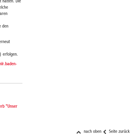
t hatten. Die
elche
waren
e den
erneut
 erfolgen.
mlr.baden-
erb "Unser
nach oben
Seite zurück