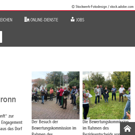
© Stockwerk-Fotodesign / stock.adobe.com
EICHEN
ONLINE-DIENSTE
JOBS
bronn
nft“ zur
Der Besuch der
Die Bewertungskommission
es Engagement
Bewertungskommission im
im Rahmen des
naus das Dorf