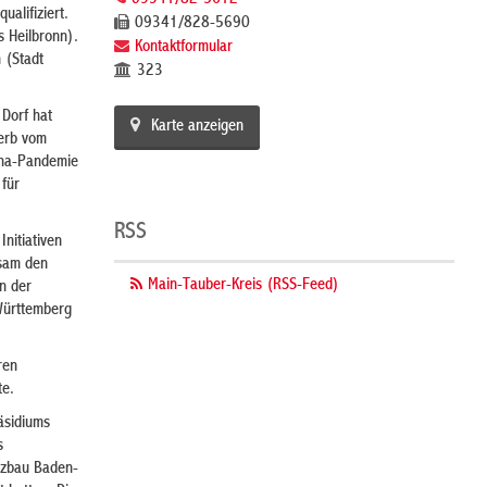
09341/82-5612
alifiziert.
09341/828-5690
 Heilbronn).
Kontaktformular
 (Stadt
323
Dorf hat
Karte anzeigen
werb vom
ona-Pandemie
 für
RSS
nitiativen
sam den
Main-Tauber-Kreis (RSS-Feed)
n der
Württemberg
ren
te.
äsidiums
s
tzbau Baden-