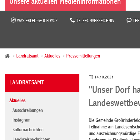
Unsere aktuellen Medieninformationen
WAS ERLEDIGE ICH WO?
TELEFONVERZEICHNIS
TER
Landratsamt
Aktuelles
Pressemitteilungen
14.10.2021
LANDRATSAMT
"Unser Dorf ha
Aktuelles
Landeswettbew
Ausschreibungen
Instagram
Die Gemeinde Großrinderfeld
Teilnahme am Landesentscheid
Kulturnachrichten
und auszeichnungswürdige Ei