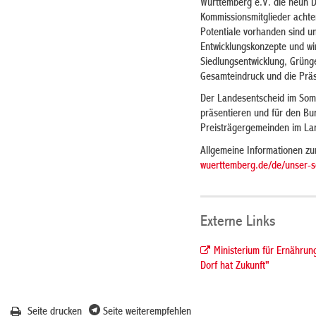
Württemberg e.V. die neun Dö
Kommissionsmitglieder achten
Potentiale vorhanden sind un
Entwicklungskonzepte und wirt
Siedlungsentwicklung, Grüng
Gesamteindruck und die Präse
Der Landesentscheid im Somm
präsentieren und für den Bun
Preisträgergemeinden im La
Allgemeine Informationen zu
wuerttemberg.de/de/unser-s
Externe Links
Ministerium für Ernähru
Dorf hat Zukunft"
Seite drucken
Seite weiterempfehlen