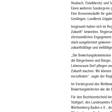
Heubach, Ostalbkreis) und Sc
Einen weiteren Sonderpreis 
Eine Bronzemedaille für gute
Geislingen, Landkreis Göppi
Insgesamt haben sich im Reg
Zukunft“ beworben. Regierun
ehrenamtlichen Engagement 
stark ausgebremst gewesen se
zukunftsfähige und vielfälti
„Die Bewertungskommission d
die Bürgerinnen und Bürger
Lebensraum Dorf pflegen und 
Zukunft machen. Wir können 
vorzufinden“, sagte der Regi
Im Vordergrund des Wettbewe
Bewertungskriterien wie die 
Für den Bezirksentscheid be
Stuttgart, des Landesamtes 
Württemberg-Baden e.V., de