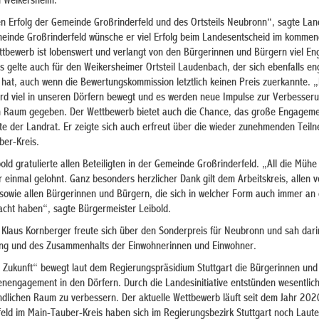
n Weikersheim.
en Erfolg der Gemeinde Großrinderfeld und des Ortsteils Neubronn“, sagte Lan
einde Großrinderfeld wünsche er viel Erfolg beim Landesentscheid im kommen
ttbewerb ist lobenswert und verlangt von den Bürgerinnen und Bürgern viel E
 gelte auch für den Weikersheimer Ortsteil Laudenbach, der sich ebenfalls eng
hat, auch wenn die Bewertungskommission letztlich keinen Preis zuerkannte. „
d viel in unseren Dörfern bewegt und es werden neue Impulse zur Verbesser
en Raum gegeben. Der Wettbewerb bietet auch die Chance, das große Engagem
rte der Landrat. Er zeigte sich auch erfreut über die wieder zunehmenden Teil
ber-Kreis.
ld gratulierte allen Beteiligten in der Gemeinde Großrinderfeld. „All die Mühe
r einmal gelohnt. Ganz besonders herzlicher Dank gilt dem Arbeitskreis, allen 
 sowie allen Bürgerinnen und Bürgern, die sich in welcher Form auch immer an
racht haben“, sagte Bürgermeister Leibold.
Klaus Kornberger freute sich über den Sonderpreis für Neubronn und sah dari
ung und des Zusammenhalts der Einwohnerinnen und Einwohner.
at Zukunft“ bewegt laut dem Regierungspräsidium Stuttgart die Bürgerinnen und
enengagement in den Dörfern. Durch die Landesinitiative entstünden wesentlic
ndlichen Raum zu verbessern. Der aktuelle Wettbewerb läuft seit dem Jahr 20
eld im Main-Tauber-Kreis haben sich im Regierungsbezirk Stuttgart noch Laute