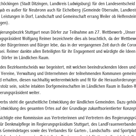
höckingen (Stadt Ditzingen, Landkreis Ludwigsburg) für den Landesentscheid qu
gab es außer für Neubronn auch für Eichelberg (Gemeinde Obersulm, Landkreis
 Leistungen in Dorf, Landschaft und Gemeinschaft errang Weiler ob Helfenstein
ngen).
ierungsbezirk Stuttgart neun Dörfer zur Teilnahme am 27. Wettbewerb „Unser 
gspräsident Wolfgang Reimer bezeichnete dies als beachtlich, da der Wettbe
der Bürgerinnen und Bürger lebe, das in der vergangenen Zeit durch die Cor
i. Reimer dankte allen Beteiligten für ihr Engagement und würdigte die Ideen
ge Dörfer im Ländlichen Raum.
es Bezirksentscheids war begeistert, mit welchen beeindruckenden Ideen und I
, Vereine, Verwaltung und Unternehmen der teilnehmenden Kommunen gemein
erhalten, diesen nachhaltig weiterentwickeln und fit für die Herausforderunge
stolz sein, solche intakten Dorfgemeinschaften im Ländlichen Raum in Baden-
erungspräsident weiter.
rbs steht die ganzheitliche Entwicklung der ländlichen Gemeinden. Dazu gehö
Entwicklung des gesamten Ortes auf der Grundlage zukunftsorientierter Konzep
sichtigte eine Kommission aus Vertreterinnen und Vertretern des Regierungspr
für Denkmalpflege im Regierungspräsidium Stuttgart, des LandFrauenverbande
s Gemeindetages sowie des Verbandes für Garten-, Landschafts- und Sportpla