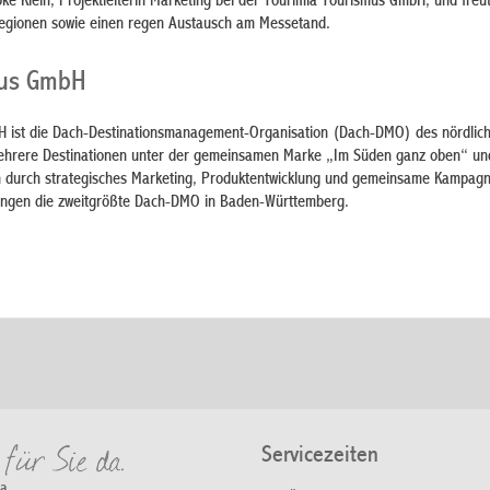
e Klein, Projektleiterin Marketing bei der Tourimia Tourismus GmbH, und freut
Regionen sowie einen regen Austausch am Messetand.
mus GmbH
H ist die Dach-Destinationsmanagement-Organisation (Dach-DMO) des nördlic
mehrere Destinationen unter der gemeinsamen Marke „Im Süden ganz oben“ und
ion durch strategisches Marketing, Produktentwicklung und gemeinsame Kampagne
tungen die zweitgrößte Dach-DMO in Baden-Württemberg.
Servicezeiten