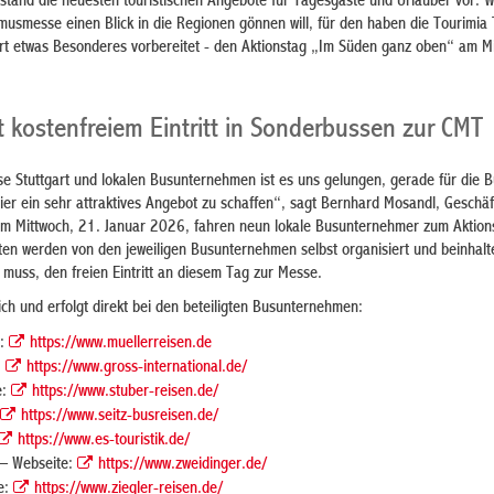
and die neuesten touristischen Angebote für Tagesgäste und Urlauber vor. W
musmesse einen Blick in die Regionen gönnen will, für den haben die Tourimia
t etwas Besonderes vorbereitet - den Aktionstag „Im Süden ganz oben“ am Mi
 kostenfreiem Eintritt in Sonderbussen zur CMT
se Stuttgart und lokalen Busunternehmen ist es uns gelungen, gerade für die 
er ein sehr attraktives Angebot zu schaffen“, sagt Bernhard Mosandl, Geschäf
m Mittwoch, 21. Januar 2026, fahren neun lokale Busunternehmer zum Aktion
rten werden von den jeweiligen Busunternehmen selbst organisiert und beinhal
 muss, den freien Eintritt an diesem Tag zur Messe.
ich und erfolgt direkt bei den beteiligten Busunternehmen:
e:
https://www.muellerreisen.de
:
https://www.gross-international.de/
e:
https://www.stuber-reisen.de/
https://www.seitz-busreisen.de/
https://www.es-touristik.de/
 – Webseite:
https://www.zweidinger.de/
e:
https://www.ziegler-reisen.de/