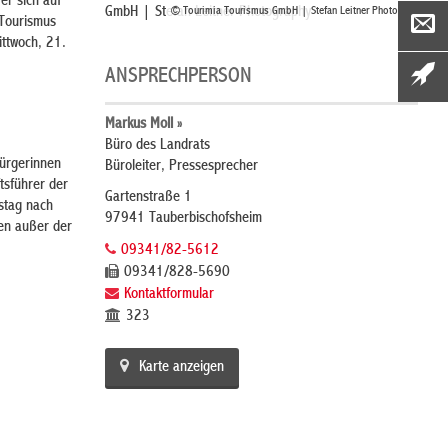
er sich auf
GmbH | Stefan Leitner Photography
© Tourimia Tourismus GmbH | Stefan Leitner Photography
 Tourismus
ttwoch, 21.
ANSPRECHPERSON
Markus Moll »
Büro des Landrats
Bürgerinnen
Büroleiter, Pressesprecher
tsführer der
Gartenstraße 1
stag nach
97941 Tauberbischofsheim
ten außer der
09341/82-5612
09341/828-5690
Kontaktformular
323
Karte anzeigen