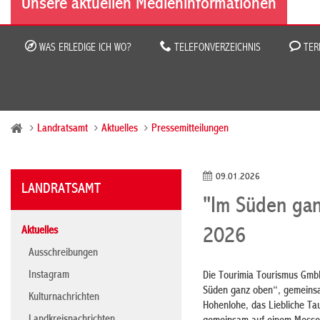
Unsere aktuellen Medieninformationen
WAS ERLEDIGE ICH WO?
TELEFONVERZEICHNIS
TER
Landratsamt
Aktuelles
Pressemitteilungen
09.01.2026
LANDRATSAMT
"Im Süden gan
Aktuelles
2026
Ausschreibungen
Instagram
Die Tourimia Tourismus GmbH
Süden ganz oben“, gemeinsam
Kulturnachrichten
Hohenlohe, das Liebliche Ta