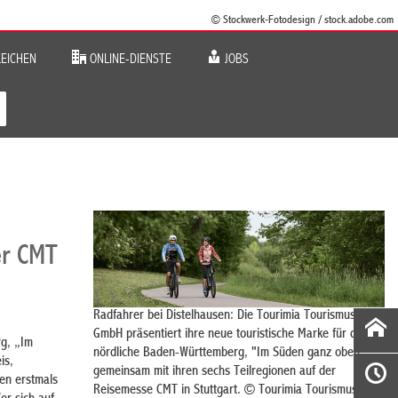
© Stockwerk-Fotodesign / stock.adobe.com
EICHEN
ONLINE-DIENSTE
JOBS
er CMT
Radfahrer bei Distelhausen: Die Tourimia Tourismus
GmbH präsentiert ihre neue touristische Marke für das
rg, „Im
nördliche Baden-Württemberg, "Im Süden ganz oben",
is,
gemeinsam mit ihren sechs Teilregionen auf der
en erstmals
Reisemesse CMT in Stuttgart. © Tourimia Tourismus