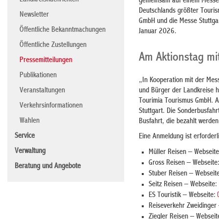
Landkreisnachrichten
gemeinsam auf einem Messest
Deutschlands größter Touris
Newsletter
GmbH und die Messe Stuttgar
Öffentliche Bekanntmachungen
Januar 2026.
Öffentliche Zustellungen
Am Aktionstag mit
Pressemitteilungen
Publikationen
„In Kooperation mit der Mes
und Bürger der Landkreise hi
Veranstaltungen
Tourimia Tourismus GmbH. A
Verkehrsinformationen
Stuttgart. Die Sonderbusfah
Wahlen
Busfahrt, die bezahlt werden
Service
Eine Anmeldung ist erforderl
Verwaltung
Müller Reisen – Webseit
Gross Reisen – Webseite
Beratung und Angebote
Stuber Reisen – Webseit
Seitz Reisen – Webseite:
ES Touristik – Webseite:
Reiseverkehr Zweidinger
Ziegler Reisen – Webseit