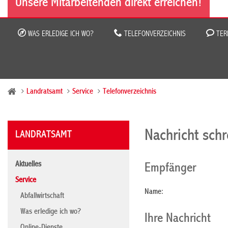
Unsere Mitarbeitenden direkt erreichen!
WAS ERLEDIGE ICH WO?
TELEFONVERZEICHNIS
TER
Landratsamt
Service
Telefonverzeichnis
Nachricht sch
LANDRATSAMT
Aktuelles
Empfänger
Service
Name:
Abfallwirtschaft
Was erledige ich wo?
Ihre Nachricht