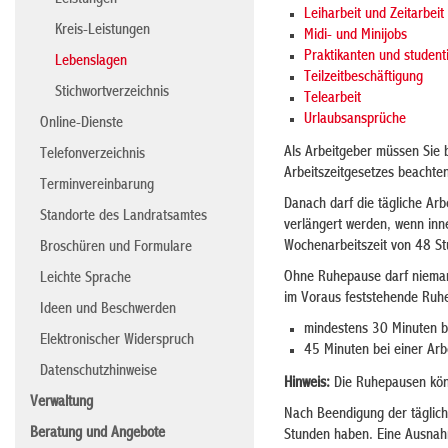
Leistungen
Leiharbeit und Zeitarbeit
Kreis-Leistungen
Midi- und Minijobs
Praktikanten und student
Lebenslagen
Teilzeitbeschäftigung
Stichwortverzeichnis
Telearbeit
Urlaubsansprüche
Online-Dienste
Als Arbeitgeber müssen Sie 
Telefonverzeichnis
Arbeitszeitgesetzes beachte
Terminvereinbarung
Danach darf die tägliche Arb
Standorte des Landratsamtes
verlängert werden, wenn inn
Wochenarbeitszeit von 48 Stu
Broschüren und Formulare
Ohne Ruhepause darf niemand
Leichte Sprache
im Voraus feststehende Ruh
Ideen und Beschwerden
mindestens 30 Minuten be
Elektronischer Widerspruch
45 Minuten bei einer Arb
Datenschutzhinweise
Hinweis:
Die Ruhepausen könn
Verwaltung
Nach Beendigung der täglich
Beratung und Angebote
Stunden haben. Eine Ausnahm