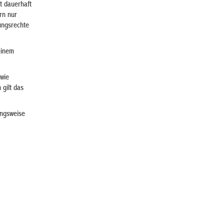
it dauerhaft
rn nur
ungsrechte
einem
 wie
 gilt das
ungsweise