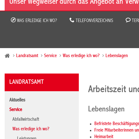
Unser Wegweiser durch das Angebot an Verw
WAS ERLEDIGE ICH WO?
TELEFONVERZEICHNIS
TER
Landratsamt
Service
Was erledige ich wo?
Lebenslagen
LANDRATSAMT
Arbeitszeit u
Aktuelles
Lebenslagen
Service
Abfallwirtschaft
Befristete Beschäftigungs
Was erledige ich wo?
Freie Mitarbeiterinnen un
Heimarbeit