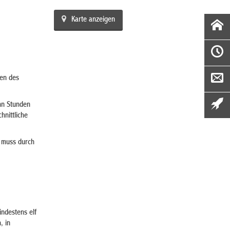
Karte anzeigen
gen des
ehn Stunden
nittliche
t muss durch
ndestens elf
, in