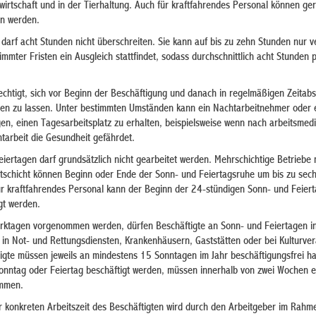
wirtschaft und in der Tierhaltung. Auch für kraftfahrendes Personal können ge
en werden.
 darf acht Stunden nicht überschreiten. Sie kann auf bis zu zehn Stunden nur v
mmter Fristen ein Ausgleich stattfindet, sodass durchschnittlich acht Stunden 
rechtigt, sich vor Beginn der Beschäftigung und danach in regelmäßigen Zeitab
hen zu lassen. Unter bestimmten Umständen kann ein Nachtarbeitnehmer oder 
n, einen Tagesarbeitsplatz zu erhalten, beispielsweise wenn nach arbeitsmedi
htarbeit die Gesundheit gefährdet.
iertagen darf grundsätzlich nicht gearbeitet werden. Mehrschichtige Betriebe 
tschicht können Beginn oder Ende der Sonn- und Feiertagsruhe um bis zu sec
ür kraftfahrendes Personal kann der Beginn der 24-stündigen Sonn- und Feier
gt werden.
erktagen vorgenommen werden, dürfen Beschäftigte an Sonn- und Feiertagen i
 in Not- und Rettungsdiensten, Krankenhäusern, Gaststätten oder bei Kulturve
tigte müssen jeweils an mindestens 15 Sonntagen im Jahr beschäftigungsfrei h
Sonntag oder Feiertag beschäftigt werden, müssen innerhalb von zwei Wochen 
ommen.
 konkreten Arbeitszeit des Beschäftigten wird durch den Arbeitgeber im Rahm