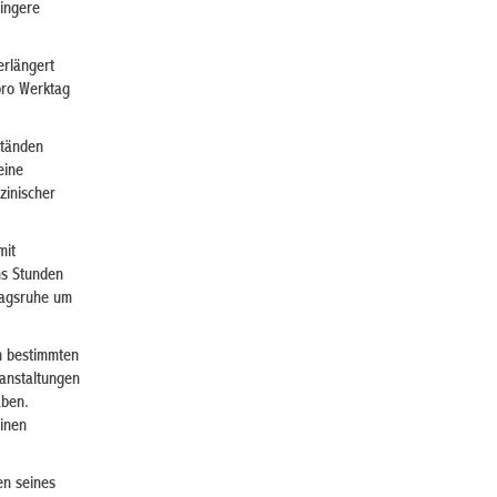
ringere
erlängert
pro Werktag
ständen
eine
zinischer
mit
hs Stunden
tagsruhe um
n bestimmten
ranstaltungen
aben.
einen
en seines