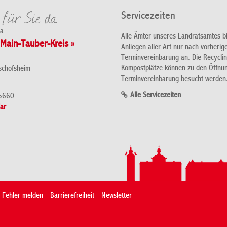
Servicezeiten
da
Alle Ämter unseres Landratsamtes b
Main-Tauber-Kreis »
Anliegen aller Art nur nach vorherig
Terminvereinbarung an. Die Recycli
Kompostplätze können zu den Öffnu
schofsheim
Terminvereinbarung besucht werden
Alle Servicezeiten
5660
ar
Fehler melden
Barrierefreiheit
Newsletter