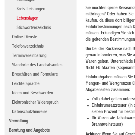
Leistungen
Sie möchten gerne Reiseande
Kreis-Leistungen
mitbringen? Oder haben Sie 
Lebenslagen
kaufen, da diese dort billige
Einfuhrbestimmungen nach D
Stichwortverzeichnis
müssen. Erkundigen Sie sich
Online-Dienste
die geltenden Bestimmungen
Telefonverzeichnis
Um bei der Rückreise nach D
genau informieren, was Sie 
Terminvereinbarung
Waren gelten. Unterschiede 
Standorte des Landratsamtes
Nicht-EU-Staaten (sogenannt
Broschüren und Formulare
Einfuhrabgaben müssen Sie b
Mengen- und Wertgrenzen übe
Leichte Sprache
Abgabenarten zusammen:
Ideen und Beschwerden
Zoll (dabei gelten unters
Elektronischer Widerspruch
Einfuhrumsatzsteuer (in 
sieben Prozent für best
Datenschutzhinweise
für Waren wie Tabakwaren
Verwaltung
Branntweinsteuer)
Beratung und Angebote
Achtung:
Wenn Sie auf Geschä