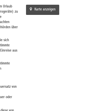
em Urlaub
Karte anzeigen
trogeräte) zu
ie
eachten
behörden über
ie sich
stimmte
Einreise aus
stimmte
n
euersatz von
euer oder
 diese von