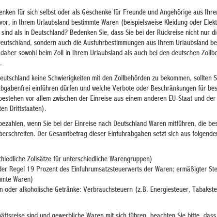
nken für sich selbst oder als Geschenke für Freunde und Angehörige aus Ihr
vor, in Ihrem Urlaubsland bestimmte Waren (beispielsweise Kleidung oder Elek
r sind als in Deutschland? Bedenken Sie, dass Sie bei der Rückreise nicht nur d
eutschland, sondern auch die Ausfuhrbestimmungen aus Ihrem Urlaubsland b
 daher sowohl beim Zoll in Ihrem Urlaubsland als auch bei den deutschen Zoll
.
eutschland keine Schwierigkeiten mit den Zollbehörden zu bekommen, sollten S
abgabenfrei einführen dürfen und welche Verbote oder Beschränkungen für be
bestehen vor allem zwischen der Einreise aus einem anderen EU-Staat und der 
en Drittstaaten).
ezahlen, wenn Sie bei der Einreise nach Deutschland Waren mitführen, die be
rschreiten. Der Gesamtbetrag dieser Einfuhrabgaben setzt sich aus folgende
chiedliche Zollsätze für unterschiedliche Warengruppen)
der Regel 19 Prozent des Einfuhrumsatzsteuerwerts der Waren; ermäßigter St
immte Waren)
 oder alkoholische Getränke: Verbrauchsteuern (z.B. Energiesteuer, Tabakst
ftsreise sind und gewerbliche Waren mit sich führen, beachten Sie bitte, dass