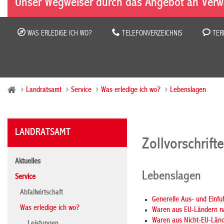
Unser Wegweiser durch das Angebot an Verw
WAS ERLEDIGE ICH WO?
TELEFONVERZEICHNIS
TER
Landratsamt
Service
Was erledige ich wo?
Lebenslagen
LANDRATSAMT
Zollvorschrift
Aktuelles
Lebenslagen
Service
Abfallwirtschaft
Generelle Aus- und Einf
Was erledige ich wo?
Waren aus EU-Ländern na
Waren aus Nicht-EU-Län