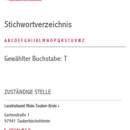
Stichwortverzeichnis
Stichwortverzeichnis
A
B
C
D
E
F
G
H
I
J
K
L
M
N
O
P
Q
R
S
T
U
V
W
Z
Gewählter Buchstabe: T
ZUSTÄNDIGE STELLE
Landratsamt Main-Tauber-Kreis »
Gartenstraße 1
97941 Tauberbischofsheim